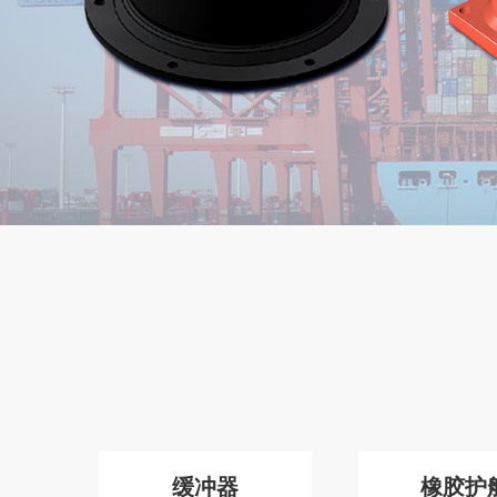
缓冲器
橡胶护