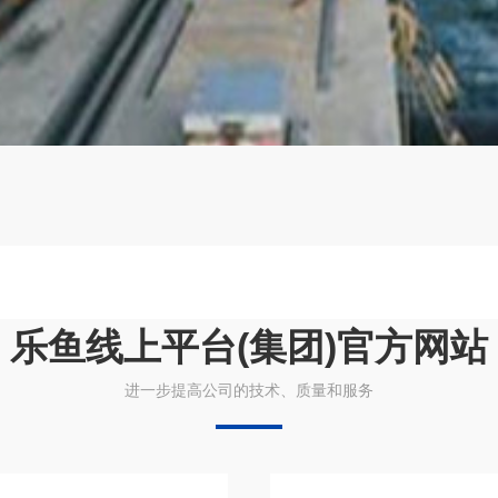
乐鱼线上平台(集团)官方网站
进一步提高公司的技术、质量和服务