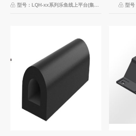
型号：LQH-xx系列乐鱼线上平台(集团)官方网站
型号