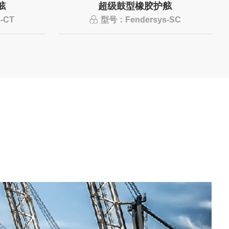
舷
超级鼓型橡胶护舷
-CT
型号：Fendersys-SC