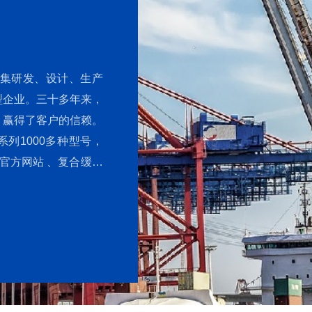
，是集研发、设计、生产
型企业。三十多年来，
，赢得了客户的信赖。
系列1000多种型号，
官方网站 、复合缓冲
我们还可以为客户提供
有多项发明专利、有专
实验室和动载撞击试验
明专利。我们公司长期