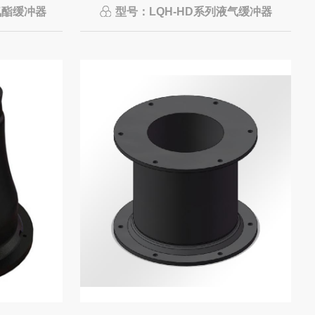
氨酯缓冲器
型号：LQH-HD系列液气缓冲器