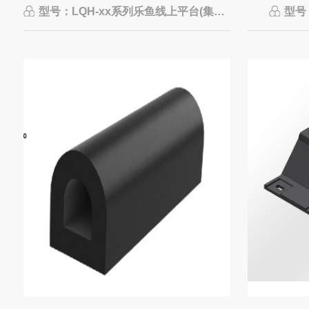
型号：LQH-xx系列乐鱼线上平台(集团)官方网站
型号