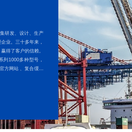
，是集研发、设计、生产
型企业。三十多年来，
，赢得了客户的信赖。
系列1000多种型号，
官方网站 、复合缓冲
我们还可以为客户提供
有多项发明专利、有专
实验室和动载撞击试验
明专利。我们公司长期