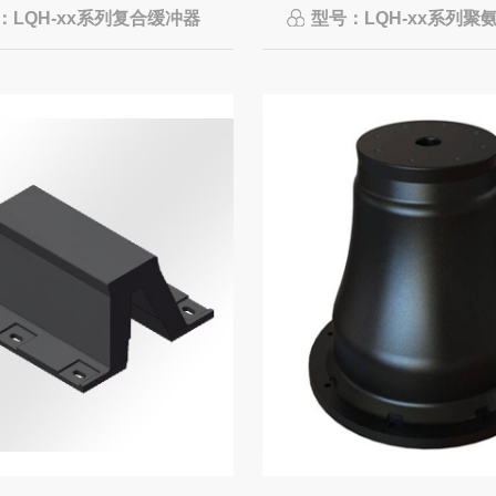
：LQH-xx系列复合缓冲器
型号：LQH-xx系列聚