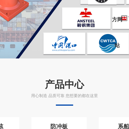
方网
站
产品中心
用心制造 品质可靠 您想要的都在这里
舷
防冲板
系