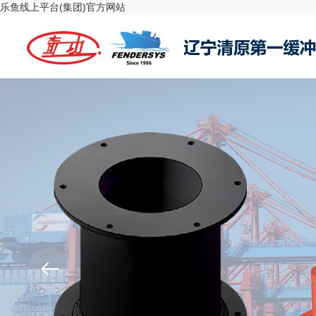
乐鱼线上平台(集团)官方网站