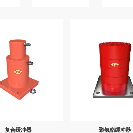
复合缓冲器
聚氨酯缓冲器