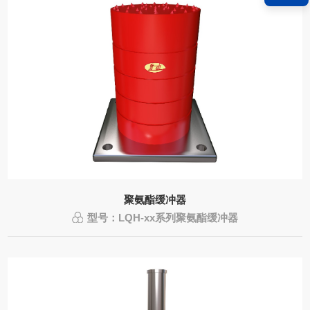
聚氨酯缓冲器
型号：LQH-xx系列聚氨酯缓冲器