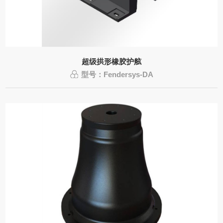
超级拱形橡胶护舷
型号：Fendersys-DA