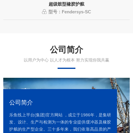
超级鼓型橡胶护舷
型号：Fendersys-SC
公司简介
以用户为中心 以人才为根本 努力实现你我共赢
公司简介
乐鱼线上平台(集团)官方网站 ，成立于1986年，是集研
发、设计、生产与检测为一体的专业提供缓冲器及橡胶
护舷的生产型企业。三十多年来，我们依靠高品质的产