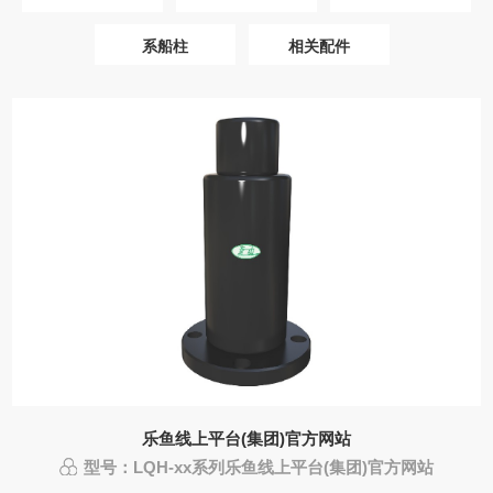
系船柱
相关配件
乐鱼线上平台(集团)官方网站
型号：LQH-xx系列乐鱼线上平台(集团)官方网站