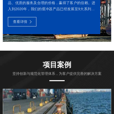
品、优质的服务及合理的价格，赢得了客户的信赖。进
入到2020年，我们的缓冲器产品已经发展至9大系列10
00多种型号，包括液气缓冲器、液压缓冲器、乐鱼线上
平台(集团)官方网站 、复合缓冲器、弹簧缓冲器、橡胶
查看详情
缓冲器、聚氨酯缓冲器等。我们还可以为客户提供定制
化的缓冲器产品和全面的售后服务。我们公司有多项发
明专利、有专业的技术与生产团队、中国首个专业的缓
冲器检测实验室和动载撞击试验台。我公司的缓冲器动
载撞击试验台获得了国家发明专利。我们公司长期与中
科院和大连理工大学等科研...
项目案例
坚持创新与规范化管理体系，为客户提供完善的解决方案