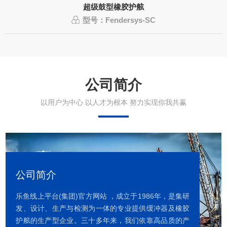
超级鼓型橡胶护舷
型号：Fendersys-SC
公司简介
以用户为中心 以人才为根本 努力实现你我共赢
公司简介
乐鱼线上平台(集团)官方网站 ，成立于1986年，是集研
发、设计、生产与检测为一体的专业提供缓冲器及橡胶
护舷的生产型企业。三十多年来，我们依靠高品质的产