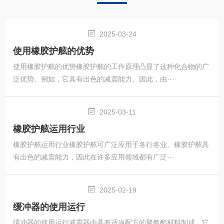
2025-03-24
使用橡胶护舷的优势
使用橡胶护舷的优势橡胶护舷的工作原理凸显了这种化合物的广
泛优势。例如，它具有出色的减震能力。因此，由···
2025-03-11
橡胶护舷运用行业
橡胶护舷运用行业橡胶护舷可广泛应用于各行各业。橡胶护舷具
有出色的减震能力，因此在许多应用领域都有广泛···
2025-02-19
缓冲器的使用运行
缓冲器的使用运行减震器由具有适当配方的聚氨酯材料制成。它