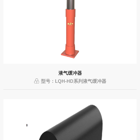
液气缓冲器
型号：LQH-HD系列液气缓冲器